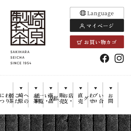
Language
マイページ
お買い物カゴ
崎原製茶
公式通販
り
崎
原
製
茶
に
つ
い
お
茶
へ
の
こ
だ
わ
料
覧
商
品
一
お
支
い
・
送
直
売
店
・
販
売
せ
ブ
ロ
お
問
い
合
わ
サイト |
店
払
グ
茶師謹製
の日本