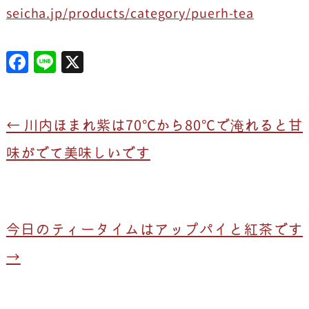
seicha.jp/products/category/puerh-tea
F
Li
X
a
n
c
e
e
←
川内ほまれ紫は70℃から80℃で淹れると甘
b
味がでて美味しいです
o
o
k
今日のティータイムはアップパイと紅茶です
→