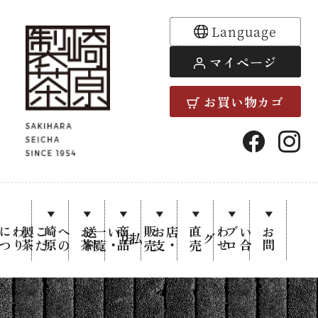
Language
マイページ
お買い物カゴ
崎原製茶
公式通販
り
崎
原
製
茶
に
つ
い
お
茶
へ
の
こ
だ
わ
料
覧
商
品
一
お
支
い
・
送
直
売
店
・
販
売
せ
ブ
ロ
お
問
い
合
わ
サイト |
店
払
グ
茶師謹製
の日本