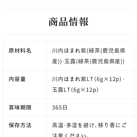
商品情報
原材料名
川内ほまれ紫(緑茶(鹿児島県
産))・玉露(緑茶(鹿児島県産))
内容量
川内ほまれ紫LT（6g×12p）・
玉露LT（6g×12p）
賞味期限
365日
保存方法
高温・多湿を避け、移り香にご
注意ください。