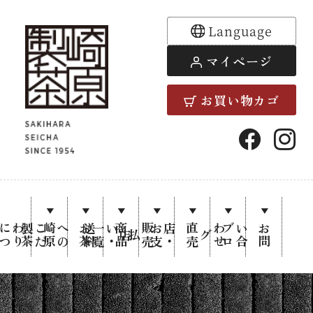
Language
マイページ
お買い物カゴ
崎原製茶
公式通販
り
崎
原
製
茶
に
つ
い
お
茶
へ
の
こ
だ
わ
料
覧
商
品
一
お
支
い
・
送
直
売
店
・
販
売
せ
ブ
ロ
お
問
い
合
わ
サイト |
店
払
グ
茶師謹製
の日本