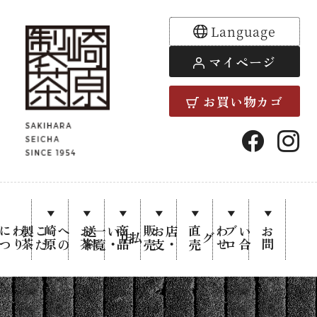
Language
マイページ
お買い物カゴ
崎原製茶
公式通販
り
崎
原
製
茶
に
つ
い
お
茶
へ
の
こ
だ
わ
料
覧
商
品
一
お
支
い
・
送
直
売
店
・
販
売
せ
ブ
ロ
お
問
い
合
わ
サイト |
店
払
グ
茶師謹製
の日本